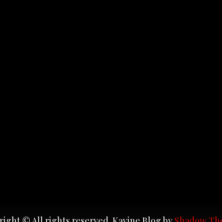
ight © All rights reserved. Kavine Blog by
Shadow Th