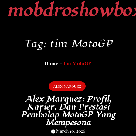
mobdroshowbo
Skip
to
content
Tag:
tim MotoGP
Home
tim MotoGP
ALEX MARQUEZ
Alex Marquez: Profil,
Karier, Dan Prestasi
Pembalap MotoGP Yang
Mempesona
March 10, 2026