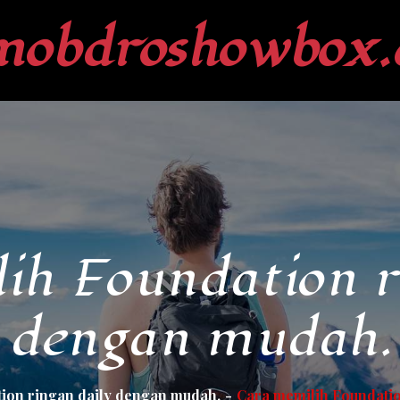
mobdroshowbox.
ih Foundation r
dengan mudah.
ion ringan daily dengan mudah.
Cara memilih Foundatio