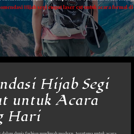
omendasi Hijab segi empat laser cut untuk acara formal di
dasi Hijab Segi
ut untuk Acara
g Hari
er dalam dunia fashion muslimah modern, terutama untuk acara