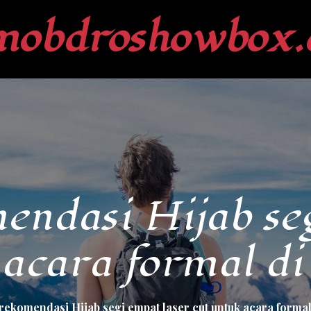
mobdroshowbox.
endasi Hijab seg
acara formal di
rekomendasi Hijab segi empat laser cut untuk acara formal