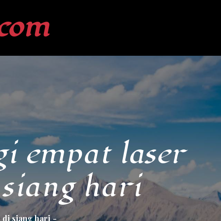
com
i empat laser
 siang hari
 di siang hari