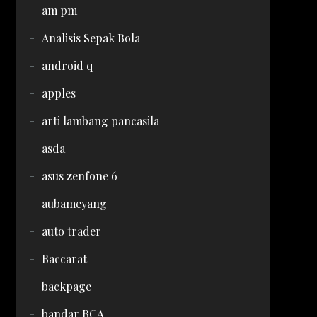
am pm
Analisis Sepak Bola
android q
apples
arti lambang pancasila
asda
asus zenfone 6
aubameyang
auto trader
Baccarat
backpage
bandar BCA