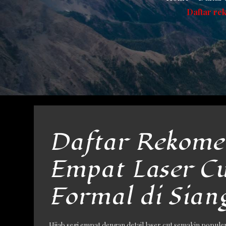
Daftar rek
Daftar Rekomen
Empat Laser C
Formal di Sian
Hijab segi empat dengan detail laser cut semakin popul