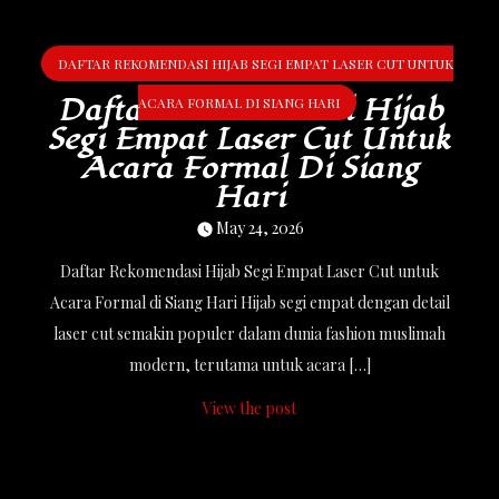
DAFTAR REKOMENDASI HIJAB SEGI EMPAT LASER CUT UNTUK
Daftar Rekomendasi Hijab
ACARA FORMAL DI SIANG HARI
Segi Empat Laser Cut Untuk
Acara Formal Di Siang
Hari
May 24, 2026
Daftar Rekomendasi Hijab Segi Empat Laser Cut untuk
Acara Formal di Siang Hari Hijab segi empat dengan detail
laser cut semakin populer dalam dunia fashion muslimah
modern, terutama untuk acara […]
View the post