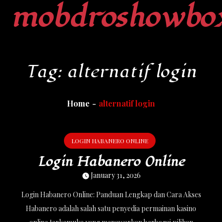
mobdroshowbo
Skip
to
content
Tag:
alternatif login
Home
alternatif login
LOGIN HABANERO ONLINE
Login Habanero Online
January 31, 2026
Login Habanero Online: Panduan Lengkap dan Cara Akses
Habanero adalah salah satu penyedia permainan kasino