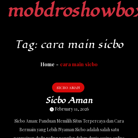
mobdroshowbo
Skip
to
content
Tag:
cara main sicbo
Home
cara main sicbo
SICBO AMAN
Sicbo Aman
February 11, 2026
Sicbo Aman: Panduan Memilih Situs Terpercaya dan Cara
Bermain yang Lebih Nyaman Sicbo adalah salah satu