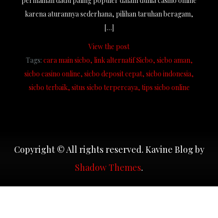
permainan dadu paling populer dalam dunia casino online
karena aturannya sederhana, pilihan taruhan beragam,
[…]
View the post
Tags:
cara main sicbo
link alternatif Sicbo
sicbo aman
sicbo casino online
sicbo deposit cepat
sicbo indonesia
sicbo terbaik
situs sicbo terpercaya
tips sicbo online
Copyright © All rights reserved. Kavine Blog by
Shadow Themes
.