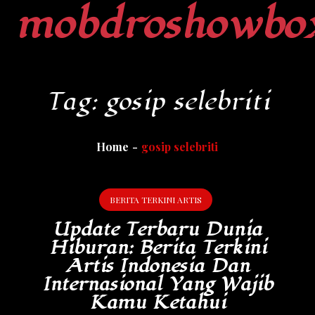
mobdroshowbo
Skip
to
content
Tag:
gosip selebriti
Home
gosip selebriti
BERITA TERKINI ARTIS
Update Terbaru Dunia
Hiburan: Berita Terkini
Artis Indonesia Dan
Internasional Yang Wajib
Kamu Ketahui