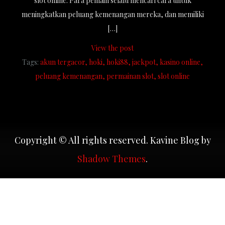
slot online. Para pemain selalu mencari cara untuk
meningkatkan peluang kemenangan mereka, dan memiliki
[…]
View the post
Tags:
akun tergacor
hoki
hoki88
jackpot
kasino online
peluang kemenangan
permainan slot
slot online
Copyright © All rights reserved. Kavine Blog by
Shadow Themes
.