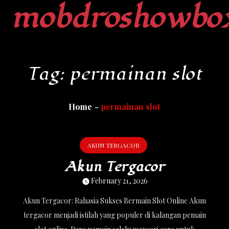
mobdroshowbo
Skip
to
content
Tag:
permainan slot
Home
permainan slot
AKUN TERGACOR
Akun Tergacor
February 21, 2026
Akun Tergacor: Rahasia Sukses Bermain Slot Online Akun
tergacor menjadi istilah yang populer di kalangan pemain