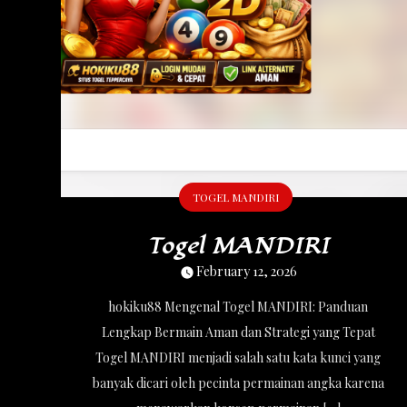
TOGEL MANDIRI
Togel MANDIRI
February 12, 2026
hokiku88 Mengenal Togel MANDIRI: Panduan
Lengkap Bermain Aman dan Strategi yang Tepat
Togel MANDIRI menjadi salah satu kata kunci yang
banyak dicari oleh pecinta permainan angka karena