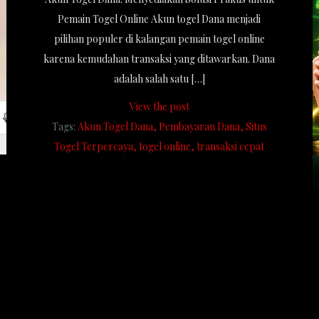
Pemain Togel Online Akun togel Dana menjadi
pilihan populer di kalangan pemain togel online
karena kemudahan transaksi yang ditawarkan. Dana
adalah salah satu […]
View the post
Tags:
Akun Togel Dana
Pembayaran Dana
Situs
Togel Terpercaya
togel online
transaksi cepat