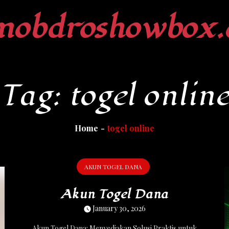
mobdroshowbox.
Tag:
togel onlin
Home
togel online
AKUN TOGEL DANA
Akun Togel Dana
January 30, 2026
Akun Togel Dana: Menyediakan Solusi Praktis untuk