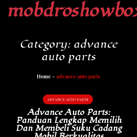
mobdroshowbo
Skip
to
content
Category:
advance
auto parts
Home
advance auto parts
ADVANCE AUTO PARTS
Advance Auto Parts:
Panduan Lengkap Memilih
Dan Membeli Suku Cadang
Mobil Berkualitas