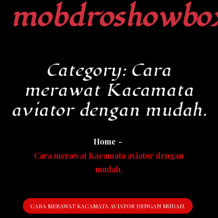
mobdroshowbo
Skip
to
content
Category:
Cara
merawat Kacamata
aviator dengan mudah.
Home
Cara merawat Kacamata aviator dengan
mudah.
CARA MERAWAT KACAMATA AVIATOR DENGAN MUDAH.