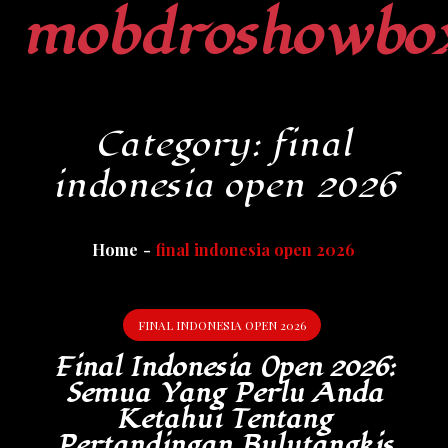
mobdroshowbo
Skip
to
content
Category:
final
indonesia open 2026
Home
final indonesia open 2026
FINAL INDONESIA OPEN 2026
Final Indonesia Open 2026:
Semua Yang Perlu Anda
Ketahui Tentang
Pertandingan Bulutangkis