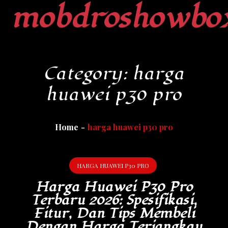
mobdroshowbo
Skip
to
content
Category:
harga
huawei p30 pro
Home
harga huawei p30 pro
HARGA HUAWEI P30 PRO
Harga Huawei P30 Pro
Terbaru 2026: Spesifikasi,
Fitur, Dan Tips Membeli
Dengan Harga Terjangkau