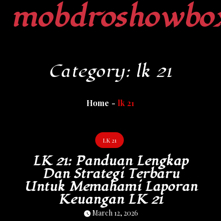
mobdroshowbo
Skip
to
content
Category:
lk 21
Home
lk 21
LK 21
LK 21: Panduan Lengkap
Dan Strategi Terbaru
Untuk Memahami Laporan
Keuangan LK 21
March 12, 2026