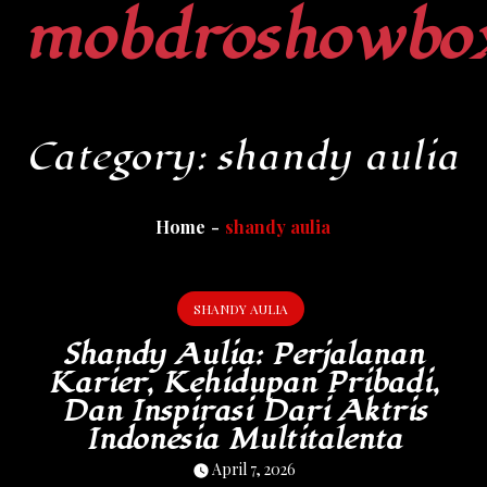
mobdroshowbo
Skip
to
content
Category:
shandy aulia
Home
shandy aulia
SHANDY AULIA
Shandy Aulia: Perjalanan
Karier, Kehidupan Pribadi,
Dan Inspirasi Dari Aktris
Indonesia Multitalenta
April 7, 2026