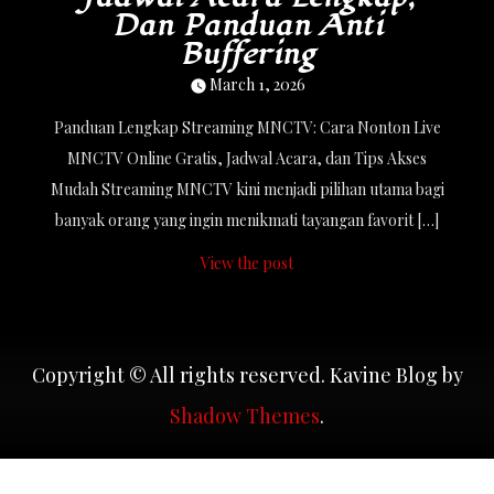
Dan Panduan Anti
Buffering
March 1, 2026
Panduan Lengkap Streaming MNCTV: Cara Nonton Live
MNCTV Online Gratis, Jadwal Acara, dan Tips Akses
Mudah Streaming MNCTV kini menjadi pilihan utama bagi
banyak orang yang ingin menikmati tayangan favorit […]
View the post
Copyright © All rights reserved. Kavine Blog by
Shadow Themes
.