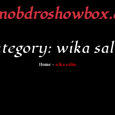
mobdroshowbox.
tegory:
wika sa
Home
wika salim