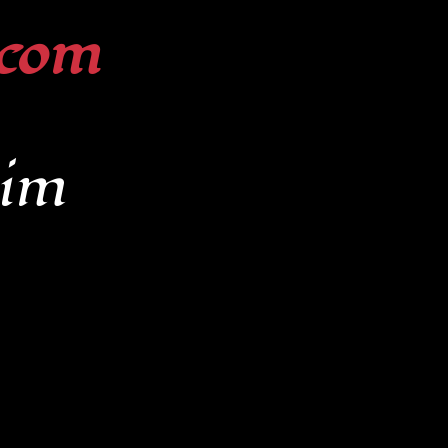
com
lim