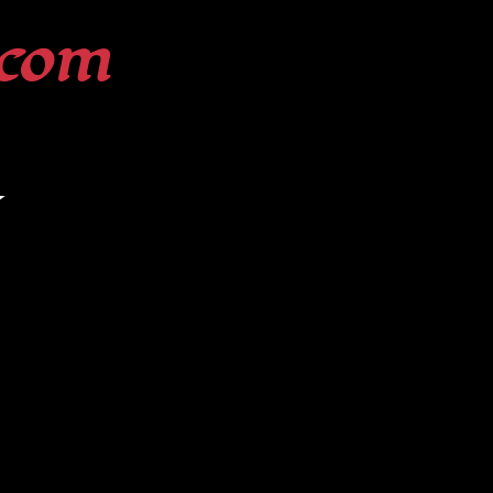
com
t