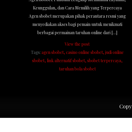
Keunggulan, dan Cara Memilih yang Terpercaya
Agen sbobet merupakan pihak perantara resmi yang
menyediakan akses bagi pemain untuk menikmati
berbagai permainan taruhan online dari […]
View the post
Tags:
agen sbobet
casino online sbobet
judi online
sbobet
link alternatif sbobet
sbobet terpercaya
taruhan bola sbobet
Copyr