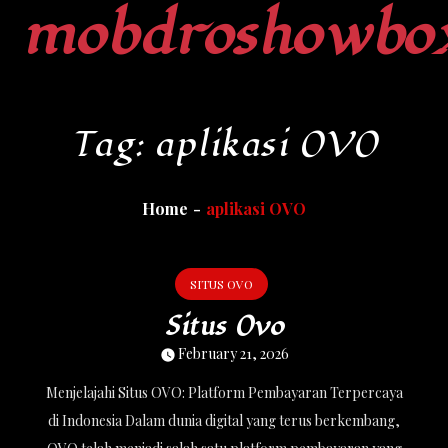
mobdroshowbo
Skip
to
content
Tag:
aplikasi OVO
Home
aplikasi OVO
SITUS OVO
Situs Ovo
February 21, 2026
Menjelajahi Situs OVO: Platform Pembayaran Terpercaya
di Indonesia Dalam dunia digital yang terus berkembang,