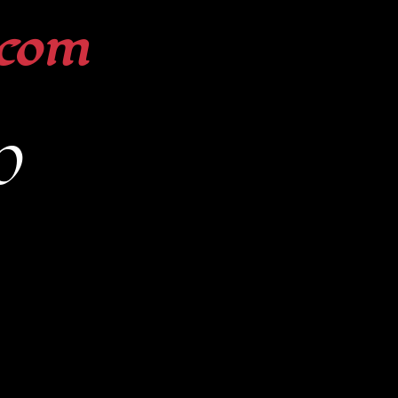
com
O