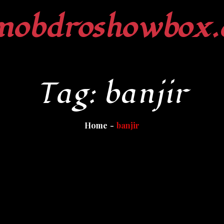
mobdroshowbox.
Tag:
banjir
Home
banjir