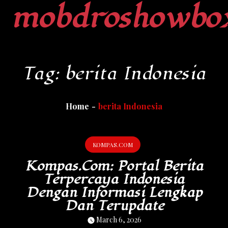
mobdroshowbo
Skip
to
content
Tag:
berita Indonesia
Home
berita Indonesia
KOMPAS.COM
Kompas.com: Portal Berita
Terpercaya Indonesia
Dengan Informasi Lengkap
Dan Terupdate
March 6, 2026