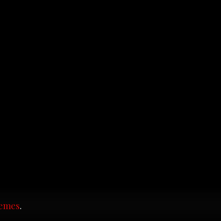
emes
.