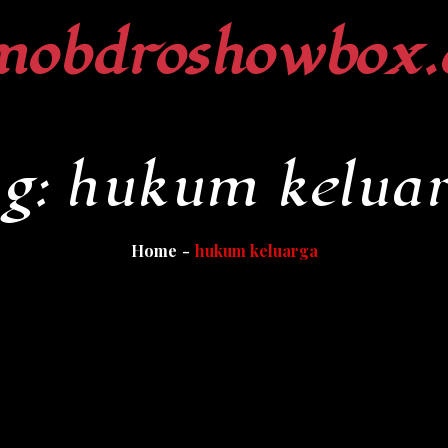
mobdroshowbox.
g:
hukum kelua
Home
hukum keluarga