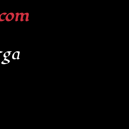
com
rga