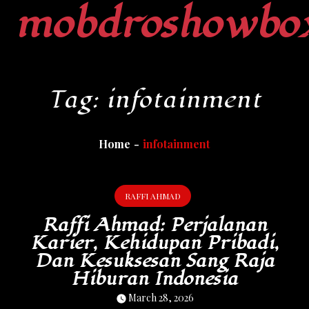
mobdroshowbo
Skip
to
content
Tag:
infotainment
Home
infotainment
RAFFI AHMAD
Raffi Ahmad: Perjalanan
Karier, Kehidupan Pribadi,
Dan Kesuksesan Sang Raja
Hiburan Indonesia
March 28, 2026