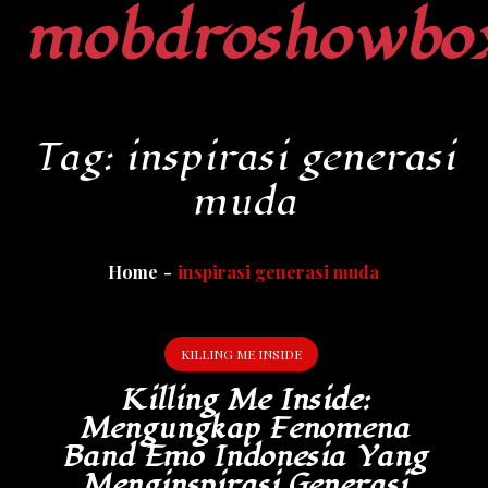
mobdroshowbo
Skip
to
content
Tag:
inspirasi generasi
muda
Home
inspirasi generasi muda
KILLING ME INSIDE
Killing Me Inside:
Mengungkap Fenomena
Band Emo Indonesia Yang
Menginspirasi Generasi