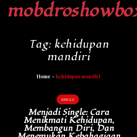
mobdroshowbo
Skip
to
content
Tag:
kehidupan
mandiri
Home
kehidupan mandiri
SINGLE
Menjadi Single: Cara
Menikmati Kehidupan,
Membangun Diri, Dan
Menemukan Kebahagiaan