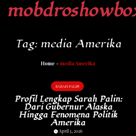
mobdroshowbo
Skip
to
content
Tag:
media Amerika
Home
media Amerika
SARAH PALIN
Profil Lengkap Sarah Palin:
Dari Gubernur Alaska
Hingga Fenomena Politik
Amerika
April 3, 2026