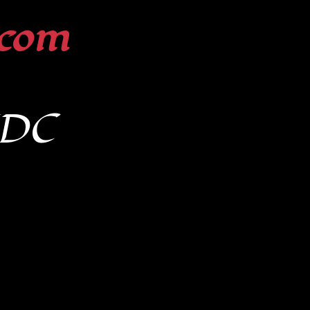
com
TDC