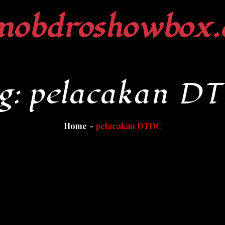
mobdroshowbox.
g:
pelacakan D
Home
pelacakan DTDC