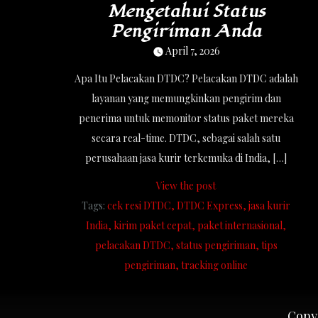
Mengetahui Status
Pengiriman Anda
April 7, 2026
Apa Itu Pelacakan DTDC? Pelacakan DTDC adalah
layanan yang memungkinkan pengirim dan
penerima untuk memonitor status paket mereka
secara real-time. DTDC, sebagai salah satu
perusahaan jasa kurir terkemuka di India, […]
View the post
Tags:
cek resi DTDC
DTDC Express
jasa kurir
India
kirim paket cepat
paket internasional
pelacakan DTDC
status pengiriman
tips
pengiriman
tracking online
Copyr