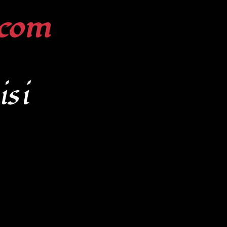
com
isi