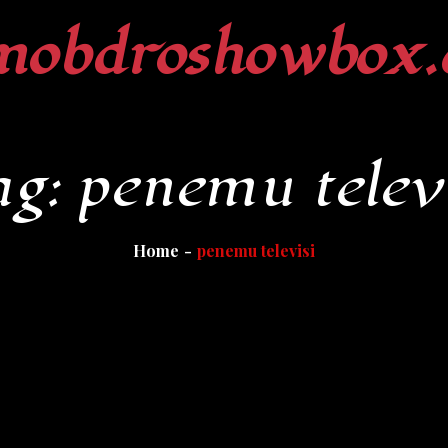
mobdroshowbox.
ag:
penemu telev
Home
penemu televisi