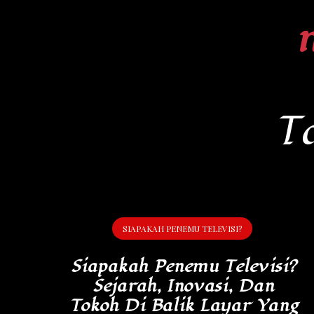
Skip
to
content
T
SIAPAKAH PENEMU TELEVISI?
Siapakah Penemu Televisi?
Sejarah, Inovasi, Dan
Tokoh Di Balik Layar Yang