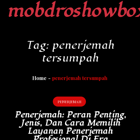
mobdroshowbo
Skip
to
content
Tag:
penerjemah
tersumpah
Home
penerjemah tersumpah
PENERJEMAH
Penerjemah: Peran Penting,
Jenis, Dan Cara Memilih
Layanan Penerjemah
Profesional Di Era