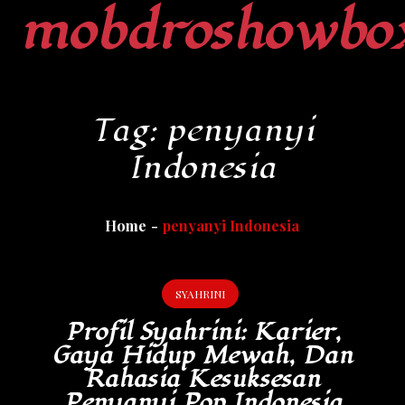
mobdroshowbo
Skip
to
content
Tag:
penyanyi
Indonesia
Home
penyanyi Indonesia
SYAHRINI
Profil Syahrini: Karier,
Gaya Hidup Mewah, Dan
Rahasia Kesuksesan
Penyanyi Pop Indonesia