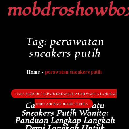
mobdroshowbo
Skip
to
content
Tag:
perawatan
sneakers putih
Home
perawatan sneakers putih
CARA MENCUCI SEPATU SNEAKERS PUTIH WANITA LANGKAH
Cara Mencuci Sepatu
DEMI LANGKAH UNTUK PEMULA.
Sneakers Putih Wanita:
Panduan Lengkap Langkah
Demi Langkah Untuk