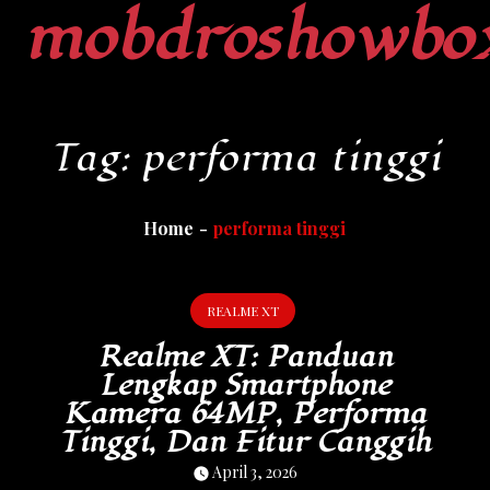
mobdroshowbo
Skip
to
content
Tag:
performa tinggi
Home
performa tinggi
REALME XT
Realme XT: Panduan
Lengkap Smartphone
Kamera 64MP, Performa
Tinggi, Dan Fitur Canggih
April 3, 2026