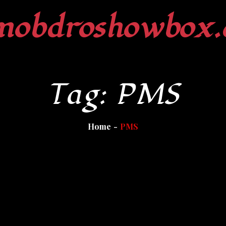
mobdroshowbox.
Tag:
PMS
Home
PMS