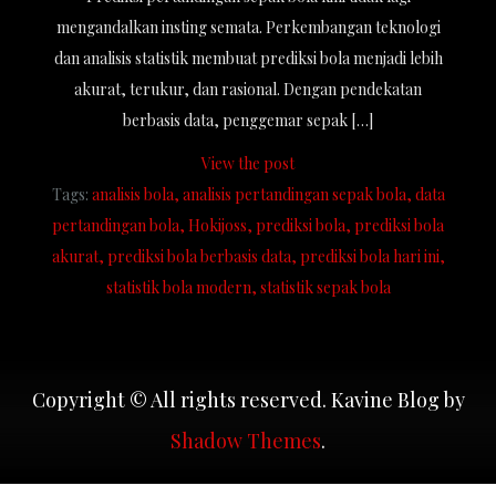
mengandalkan insting semata. Perkembangan teknologi
dan analisis statistik membuat prediksi bola menjadi lebih
akurat, terukur, dan rasional. Dengan pendekatan
berbasis data, penggemar sepak […]
View the post
Tags:
analisis bola
analisis pertandingan sepak bola
data
pertandingan bola
Hokijoss
prediksi bola
prediksi bola
akurat
prediksi bola berbasis data
prediksi bola hari ini
statistik bola modern
statistik sepak bola
Copyright © All rights reserved. Kavine Blog by
Shadow Themes
.