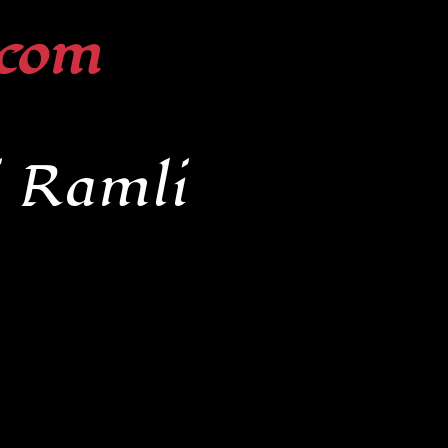
com
i Ramli