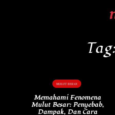
Skip
to
content
Tag
MULUT BESAR
Memahami Fenomena
Mulut Besar: Penyebab,
Dampak, Dan Cara