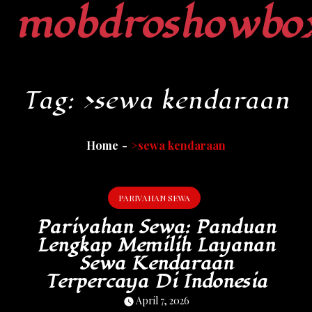
mobdroshowbo
Skip
to
content
Tag:
>sewa kendaraan
Home
>sewa kendaraan
PARIVAHAN SEWA
Parivahan Sewa: Panduan
Lengkap Memilih Layanan
Sewa Kendaraan
Terpercaya Di Indonesia
April 7, 2026