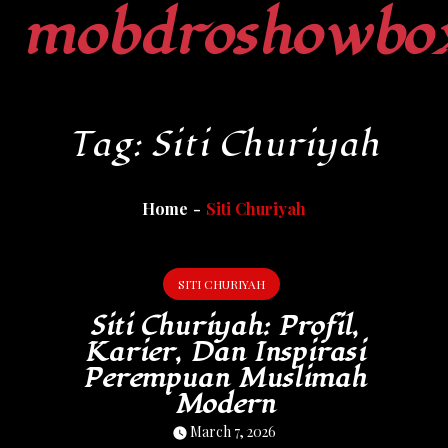
mobdroshowbo
Skip
to
content
Tag:
Siti Churiyah
Home
Siti Churiyah
SITI CHURIYAH
Siti Churiyah: Profil,
Karier, Dan Inspirasi
Perempuan Muslimah
Modern
March 7, 2026