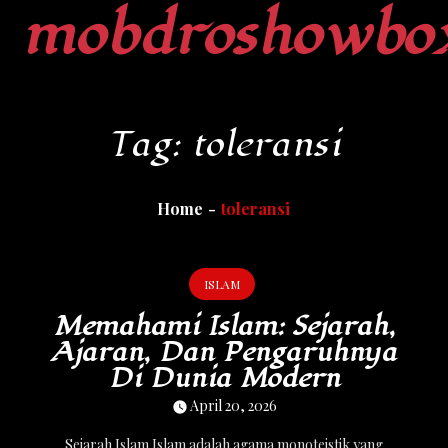
mobdroshowbo
Skip
to
content
Tag:
toleransi
Home
toleransi
ISLAM
Memahami Islam: Sejarah,
Ajaran, Dan Pengaruhnya
Di Dunia Modern
April 20, 2026
Sejarah Islam Islam adalah agama monoteistik yang