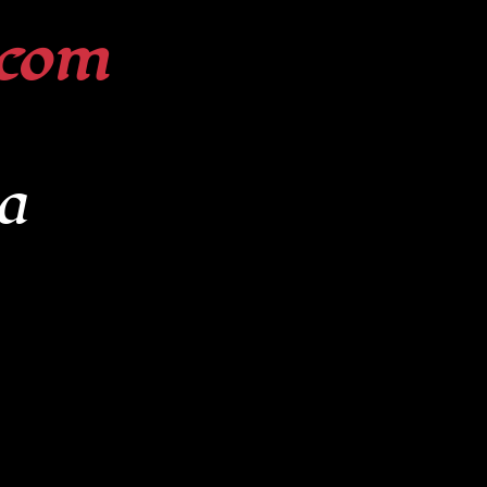
com
a