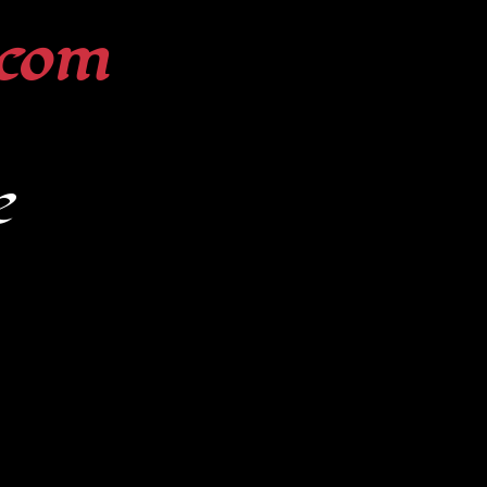
com
e