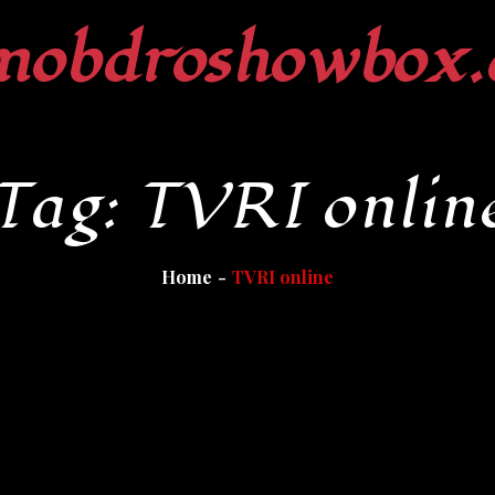
mobdroshowbox.
Tag:
TVRI onlin
Home
TVRI online