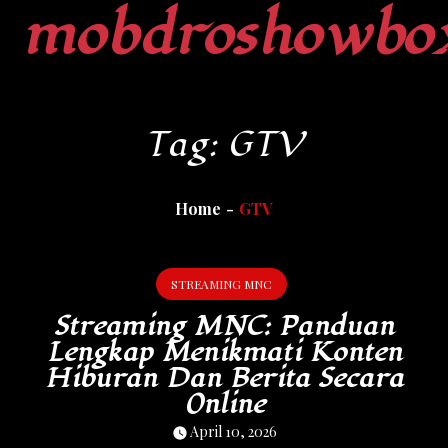
mobdroshowbo
Skip
to
content
Tag:
GTV
Home
GTV
STREAMING MNC
Streaming MNC: Panduan
Lengkap Menikmati Konten
Hiburan Dan Berita Secara
Online
April 10, 2026