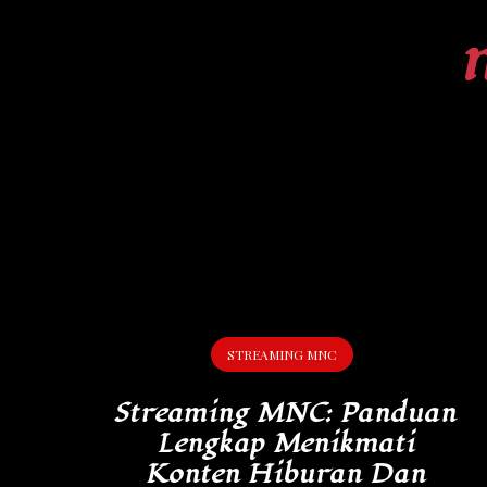
Skip
to
content
STREAMING MNC
Streaming MNC: Panduan
Lengkap Menikmati
Konten Hiburan Dan