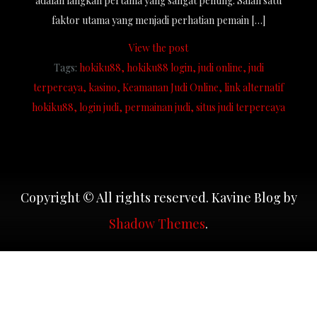
adalah langkah pertama yang sangat penting. Salah satu
faktor utama yang menjadi perhatian pemain […]
View the post
Tags:
hokiku88
hokiku88 login
judi online
judi
terpercaya
kasino
Keamanan Judi Online
link alternatif
hokiku88
login judi
permainan judi
situs judi terpercaya
Copyright © All rights reserved. Kavine Blog by
Shadow Themes
.