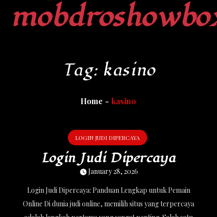
mobdroshowbo
Skip
to
content
Tag:
kasino
Home
kasino
LOGIN JUDI DIPERCAYA
Login Judi Dipercaya
January 28, 2026
Login Judi Dipercaya: Panduan Lengkap untuk Pemain
Online Di dunia judi online, memilih situs yang terpercaya