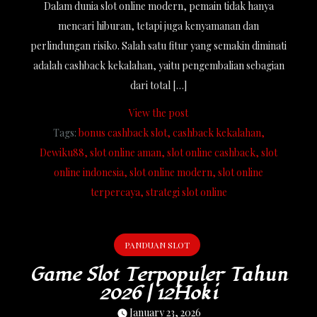
Dalam dunia slot online modern, pemain tidak hanya
mencari hiburan, tetapi juga kenyamanan dan
perlindungan risiko. Salah satu fitur yang semakin diminati
adalah cashback kekalahan, yaitu pengembalian sebagian
dari total […]
View the post
Tags:
bonus cashback slot
cashback kekalahan
Dewiku88
slot online aman
slot online cashback
slot
online indonesia
slot online modern
slot online
terpercaya
strategi slot online
PANDUAN SLOT
Game Slot Terpopuler Tahun
2026 | 12Hoki
January 23, 2026