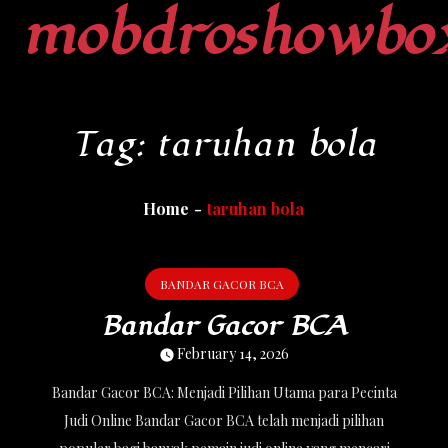
mobdroshowbo
Skip
to
content
Tag:
taruhan bola
Home
taruhan bola
BANDAR GACOR BCA
Bandar Gacor BCA
February 14, 2026
Bandar Gacor BCA: Menjadi Pilihan Utama para Pecinta
Judi Online Bandar Gacor BCA telah menjadi pilihan